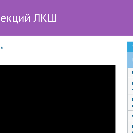
лекций ЛКШ
ь.