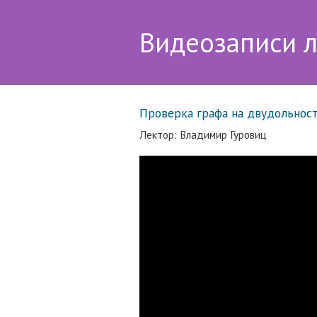
Видеозаписи 
Проверка графа на двудольност
Лектор: Владимир Гуровиц