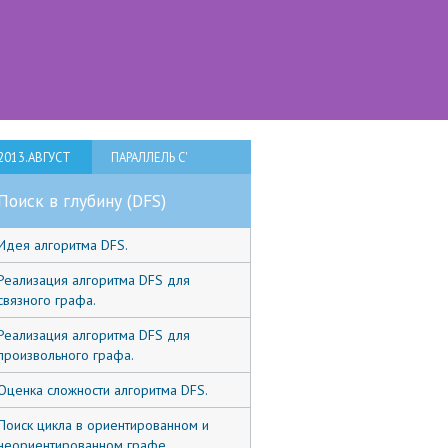
2013.АВГУСТ
ПАРАЛЛЕЛЬ C'
Поиск в глубину (DFS)
Идея алгоритма DFS.
Реализация алгоритма DFS для
связного графа.
Реализация алгоритма DFS для
произвольного графа.
Оценка сложности алгоритма DFS.
Поиск цикла в ориентированном и
неориентированном графе.